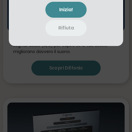
Inizia!
Rifiuta
Diffonic
Confronta obiettivamente due
segnali audio (A/B) per capire se le tue scelte
migliorano davvero il suono.
Scopri Diffonic