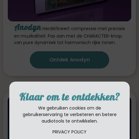
Anodyn
Herdéfineert compressie met precisie
en muzikaliteit. Pas aan met de CHARACTER-knop,
van pure dynamiek tot harmonisch rijke tonen.
Ontdek Anodyn
Klaar om te ontdekken?
We gebruiken cookies om de
gebruikerservaring te verbeteren en betere
audiotools te ontwikkelen.
PRIVACY POLICY