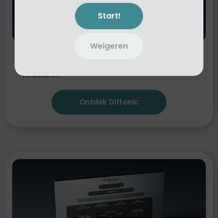
Start!
Weigeren
Diffonic
Vergelijk objectief twee audiosignalen
(A/B) om te bepalen of je keuzes het geluid echt
verbeteren.
Ontdek Diffonic