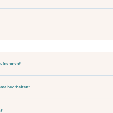
 aufnehmen?
hme bearbeiten?
s?