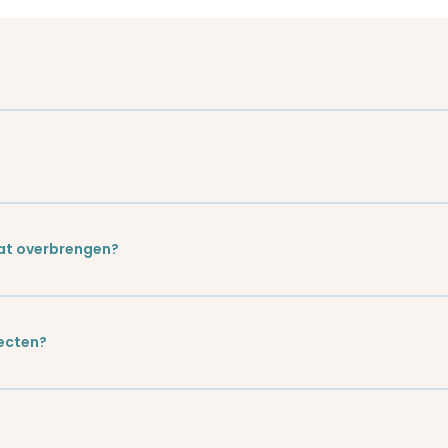
aat overbrengen?
ecten?