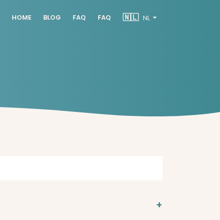
🇳🇱
HOME
BLOG
FAQ
FAQ
NL