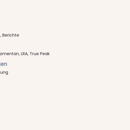
 Berichte
, momentan, LRA, True Peak
gen
dung