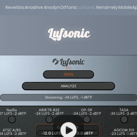
Reverbia
Anadrive
Anodyn
Diffonic
Lufsonic
Renamely
MobileA
Lufsonic