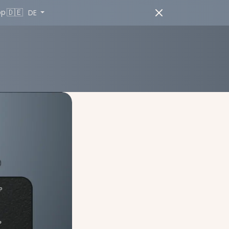
🇩🇪
pp
DE