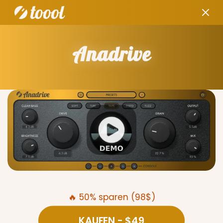
Anadrive
🔥 50% sparen (98$)
KAUFEN
- $49