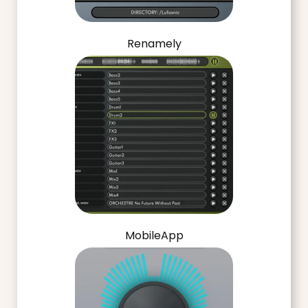
Renamely
MobileApp