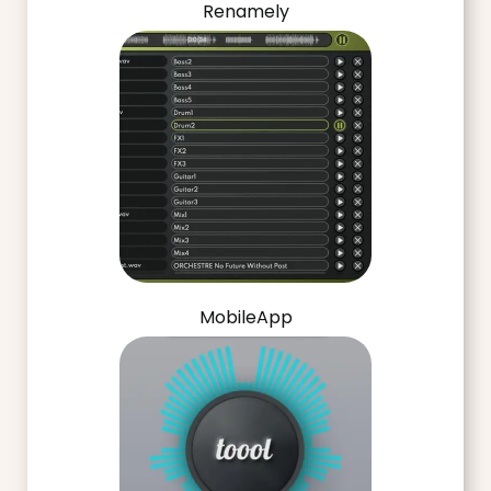
Renamely
MobileApp