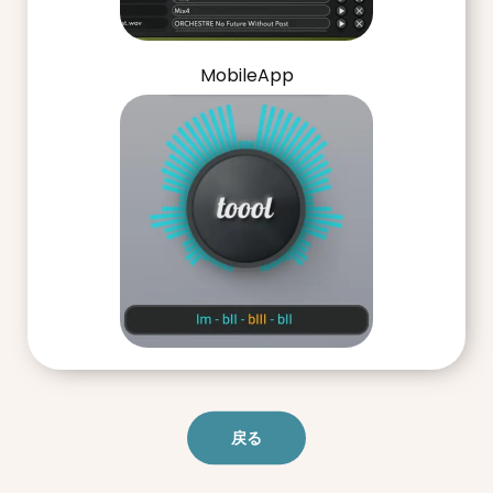
MobileApp
戻る