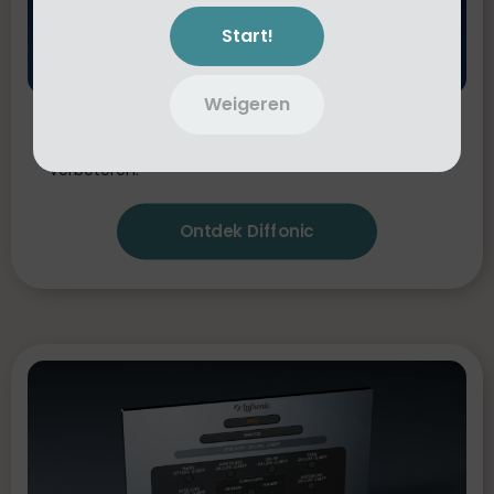
Start!
Weigeren
Diffonic
Vergelijk objectief twee audiosignalen
(A/B) om te bepalen of je keuzes het geluid echt
verbeteren.
Ontdek Diffonic