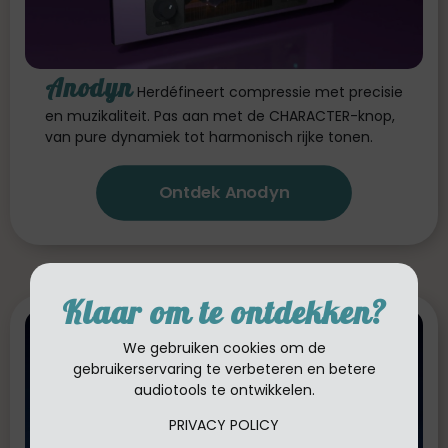
Anodyn
Herdéfineert compressie met precisie
en muzikaliteit. Pas aan met de CHARACTER-knop,
van pure dynamiek tot harmonisch rijke tonen.
Ontdek Anodyn
Klaar om te ontdekken?
We gebruiken cookies om de
gebruikerservaring te verbeteren en betere
audiotools te ontwikkelen.
PRIVACY POLICY