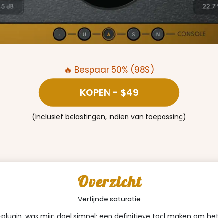
🔥 Bespaar 50% (98$)
KOPEN
- $49
(Inclusief belastingen, indien van toepassing)
Overzicht
Verfijnde saturatie
plugin, was mijn doel simpel: een definitieve tool maken om he