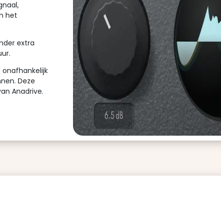
gnaal,
n het
nder extra
uur.
onafhankelijk
ennen. Deze
van Anadrive.