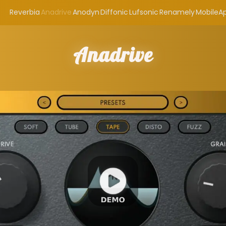
Reverbia
Anadrive
Anodyn
Diffonic
Lufsonic
Renamely
MobileA
Anadrive