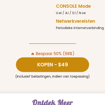
CONSOLE Mode
U.ei / A.i / S.l / N.ve
Netwerkvereisten
Periodieke internetverbinding
🔥 Bespaar 50% (98$)
KOPEN
- $49
(Inclusief belastingen, indien van toepassing)
Ontdek Meer