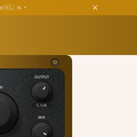
🇳🇱
pp
NL