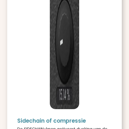
Sidechain of compressie
De SIDECHAIN-knop activeert ducking van de