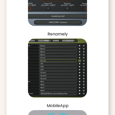
Renamely
MobileApp