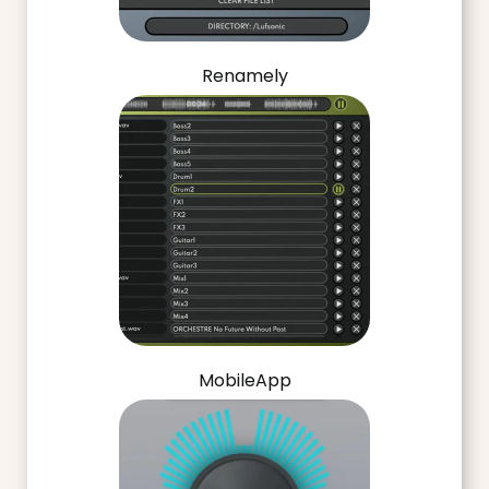
Renamely
MobileApp