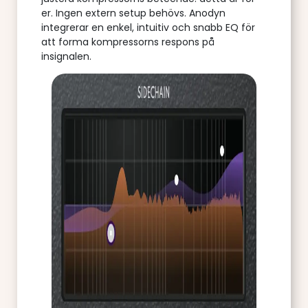
er. Ingen extern setup behövs. Anodyn
integrerar en enkel, intuitiv och snabb EQ för
att forma kompressorns respons på
insignalen.