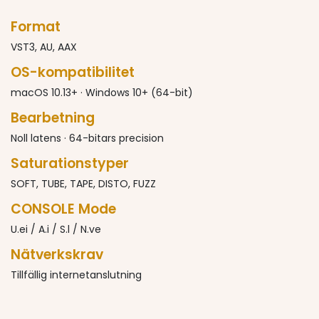
Format
VST3, AU, AAX
OS-kompatibilitet
macOS 10.13+ · Windows 10+ (64-bit)
Bearbetning
Noll latens · 64-bitars precision
Saturationstyper
SOFT, TUBE, TAPE, DISTO, FUZZ
CONSOLE Mode
U.ei / A.i / S.l / N.ve
Nätverkskrav
Tillfällig internetanslutning