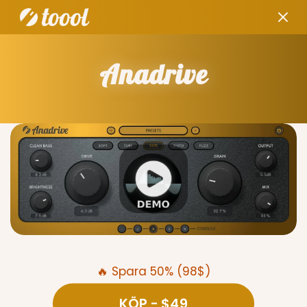
Anadrive
🔥 Spara 50% (98$)
KÖP
- $49