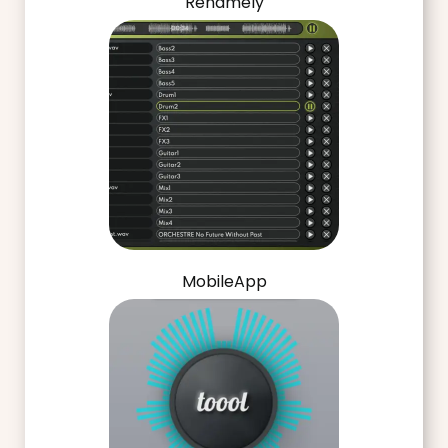
Renamely
MobileApp