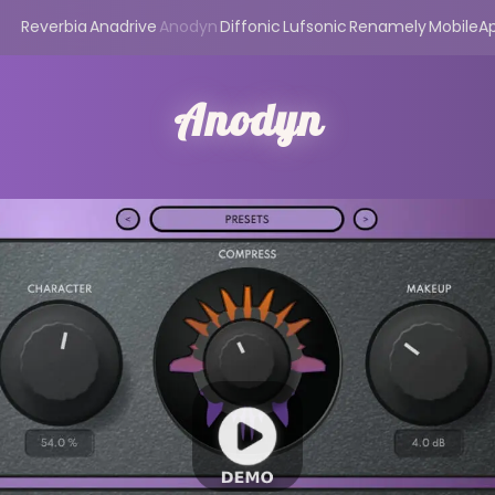
Reverbia
Anadrive
Anodyn
Diffonic
Lufsonic
Renamely
MobileA
Anodyn