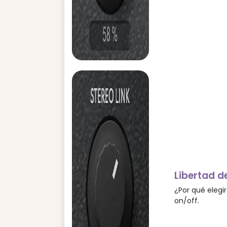
Libertad d
¿Por qué elegi
on/off.