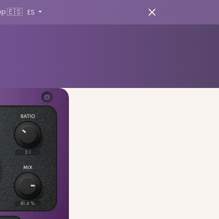
🇪🇸
pp
ES